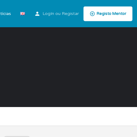
tícias
LogIn
ou
Registar
Registo Mentor