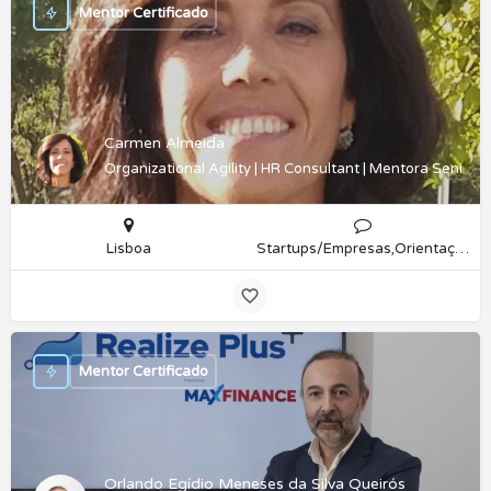
Mentor Certificado
Carmen Almeida
Organizational Agility | HR Consultant | Mentora Senior P
Lisboa
Startups/Empresas,Orientação Profissional
Mentor Certificado
Orlando Egídio Meneses da Silva Queirós