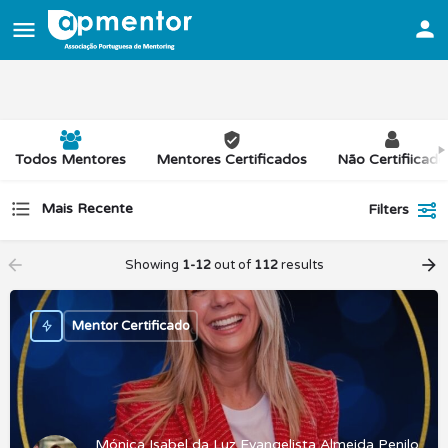
Todos Mentores
Mentores Certificados
Não Certifiicado
Mais Recente
Filters
Showing
1-12
out of
112
results
Mentor Certificado
Mónica Isabel da Luz Evangelista Almeida Penilo